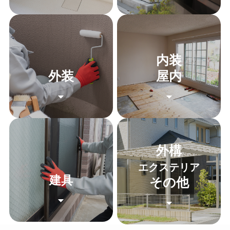
内装
外装
屋内
外構
エクステリア
建具
その他